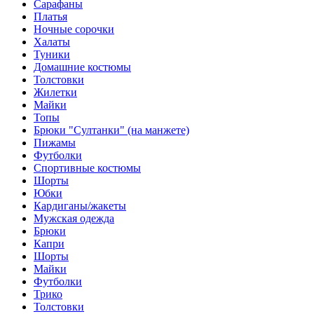
Сарафаны
Платья
Ночные сорочки
Халаты
Туники
Домашние костюмы
Толстовки
Жилетки
Майки
Топы
Брюки "Султанки" (на манжете)
Пижамы
Футболки
Спортивные костюмы
Шорты
Юбки
Кардиганы/жакеты
Мужская одежда
Брюки
Капри
Шорты
Майки
Футболки
Трико
Толстовки